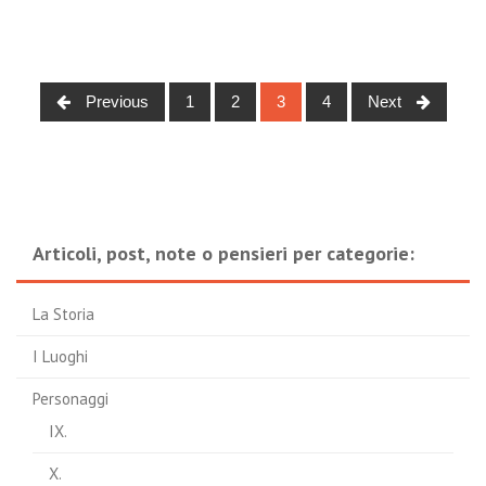
Posts
Previous
1
2
3
4
Next
navigation
Articoli, post, note o pensieri per categorie:
La Storia
I Luoghi
Personaggi
IX.
X.