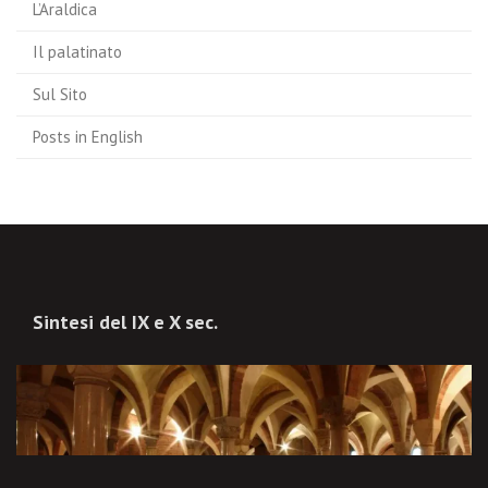
L’Araldica
Il palatinato
Sul Sito
Posts in English
Sintesi del IX e X sec.