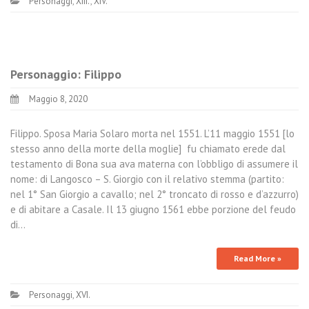
Personaggi
,
XIII.
,
XIV.
Personaggio: Filippo
Maggio 8, 2020
Filippo. Sposa Maria Solaro morta nel 1551. L’11 maggio 1551 [lo
stesso anno della morte della moglie] fu chiamato erede dal
testamento di Bona sua ava materna con l’obbligo di assumere il
nome: di Langosco – S. Giorgio con il relativo stemma (partito:
nel 1° San Giorgio a cavallo; nel 2° troncato di rosso e d’azzurro)
e di abitare a Casale. Il 13 giugno 1561 ebbe porzione del feudo
di…
Read More »
Personaggi
,
XVI.