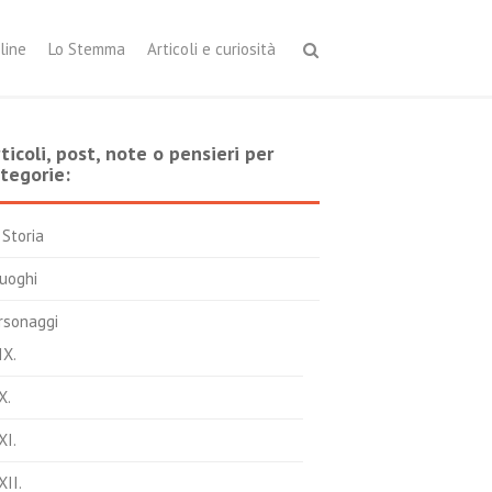
line
Lo Stemma
Articoli e curiosità
ticoli, post, note o pensieri per
tegorie:
 Storia
Luoghi
rsonaggi
IX.
X.
XI.
XII.