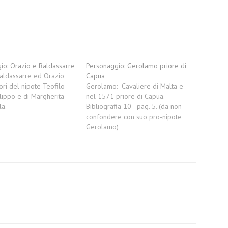
io: Orazio e Baldassarre
Personaggio: Gerolamo priore di
 Baldassarre ed Orazio
Capua
ori del nipote Teofilo
Gerolamo: Cavaliere di Malta e
Filippo e di Margherita
nel 1571 priore di Capua.
la.
Bibliografia 10 - pag. 5. (da non
confondere con suo pro-nipote
Gerolamo)