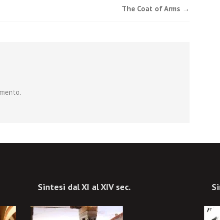
The Coat of Arms
→
mmento.
Sintesi dal XI al XIV sec.
Si