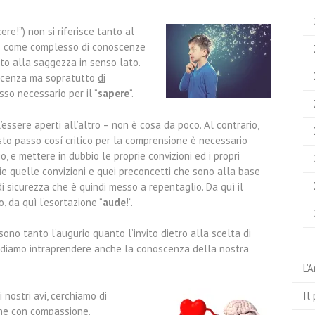
cere!”) non si riferisce tanto al
, o come complesso di conoscenze
lto alla saggezza in senso lato.
noscenza ma sopratutto
di
sso necessario per il “
sapere
“.
 l’essere aperti all’altro – non è cosa da poco. Al contrario,
esto passo cosí critico per la comprensione è necessario
, e mettere in dubbio le proprie convizioni ed i propri
ie quelle convizioni e quei preconcetti che sono alla base
i sicurezza che è quindi messo a repentaglio. Da quì il
, da quì l’esortazione “
aude!
“.
no tanto l’augurio quanto l’invito dietro alla scelta di
endiamo intraprendere anche la conoscenza della nostra
L’
 nostri avi, cerchiamo di
Il
he con compassione.