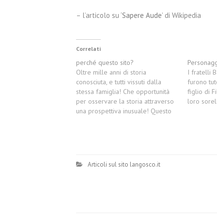
– l’articolo su
‘Sapere Aude’
di Wikipedia
Correlati
perché questo sito?
Personagg
Oltre mille anni di storia
I fratelli
conosciuta, e tutti vissuti dalla
furono tut
stessa famiglia! Che opportunità
figlio di 
per osservare la storia attraverso
loro sorel
una prospettiva inusuale! Questo
sito si ripropone di raccogliere
informazioni, documenti relativi
alla famiglia dei Langosco. Ma
perchè? Quale è la speranza con
cui raccogliamo questo materiale?
Articoli sul sito langosco.it
Langosco.it si rivolge in…