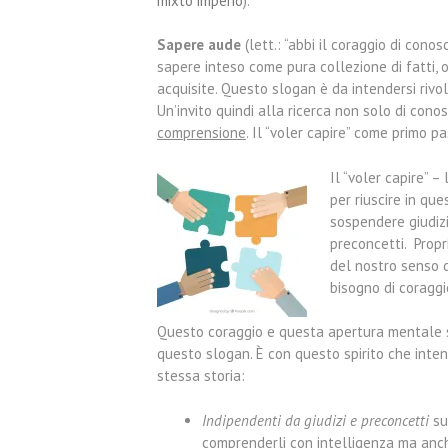
mixto imperio
).
Sapere aude
(lett.: “abbi il coraggio di conos
sapere inteso come pura collezione di fatti
acquisite. Questo slogan è da intendersi rivo
Un’invito quindi alla ricerca non solo di co
comprensione
. Il “voler capire” come primo pa
Il “voler capire” –
per riuscire in qu
sospendere giudizio
preconcetti. Propr
del nostro senso d
bisogno di coraggio
Questo coraggio e questa apertura mentale so
questo slogan. È con questo spirito che int
stessa storia:
Indipendenti da giudizi e preconcetti
sui
comprenderli con intelligenza ma anc