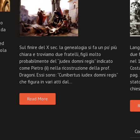
to
 da
 ed
Sul finire del X sec. la genealogia si fa un po’ più
Lango
tola
chiara e troviamo due fratelli, figli molto
due f
probabilmente del “judex domni regis” indicato
nel 
come Pietro (ii) nella ricostruzione della prof.
Costa
Dragoni. Essi sono: “Cunibertus iudex domni regis”
pag.
che figura in vari atti dal…
stato
chie
Read More
R
Co